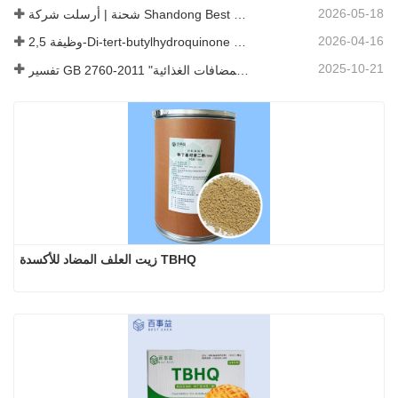
2026-05-18
شحنة | أرسلت شركة Shandong Best طنًا واحدًا من العامل المضاد لعين السمكة (TBHQ) إلى Chiping
2026-04-16
وظيفة 2,5-Di-tert-butylhydroquinone (DTBHQ) في البوليمرات عالية الجزيئية
2025-10-21
تفسير GB 2760-2011 "معايير استخدام المضافات الغذائية
زيت العلف المضاد للأكسدة TBHQ