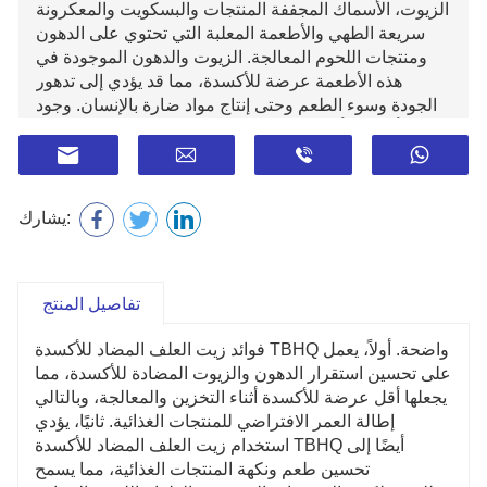
الزيوت،
الأسماك المجففة
المنتجات والبسكويت والمعكرونة
سريعة الطهي والأطعمة المعلبة التي تحتوي على الدهون
ومنتجات اللحوم المعالجة. الزيوت والدهون الموجودة في
هذه الأطعمة عرضة للأكسدة، مما قد يؤدي إلى تدهور
الجودة وسوء الطعم وحتى إنتاج مواد ضارة بالإنسان. وجود
يمكن أن يمنع أو يؤخر
مضادات الأكسدة TBHQ
زيت العلف
بشكل فعال عملية أكسدة الدهون والزيوت، وبالتالي الحفاظ
على نضارة الأطعمة وقيمتها الغذائية
يشارك:
تفاصيل المنتج
فوائد زيت العلف المضاد للأكسدة TBHQ واضحة. أولاً، يعمل
على تحسين استقرار الدهون والزيوت المضادة للأكسدة، مما
يجعلها أقل عرضة للأكسدة أثناء التخزين والمعالجة، وبالتالي
إطالة العمر الافتراضي للمنتجات الغذائية. ثانيًا، يؤدي
استخدام زيت العلف المضاد للأكسدة TBHQ أيضًا إلى
تحسين طعم ونكهة المنتجات الغذائية، مما يسمح