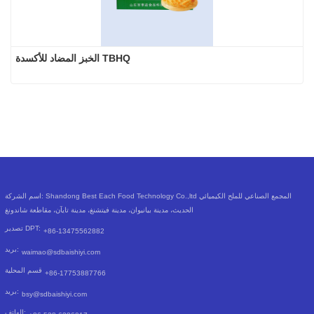
الخبز المضاد للأكسدة TBHQ
اسم الشركة: Shandong Best Each Food Technology Co.,ltd المجمع الصناعي للملح الكيميائي
الحديث، مدينة بيانيوان، مدينة فيتشنغ، مدينة تايآن، مقاطعة شاندونغ
تصدير DPT:
+86-13475562882
بريد:
waimao@sdbaishiyi.com
قسم المحلية
+86-17753887766
بريد:
bsy@sdbaishiyi.com
الهاتف: