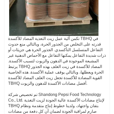
تكمن آلية عمل زيت التغذية المضاد للأكسدة TBHQ في
قدرته على التخلص من الجذور الحرة، وبالتالي منع حدوث
التفاعل المتسلسل التأكسدي. الجذور الحرة هي جزيئات أو
ذرات شديدة التفاعل يمكنها التفاعل مع الأحماض الدهنية غير
المشبعة الموجودة في الدهون والزيوت لتسبب الأكسدة.
يرتبط TBHQ المضاد للأكسدة في زيت العلف بهذه الجذور
الحرة ويعطلها، وبالتالي يوقف عملية الأكسدة. هذه الخاصية
القوية المضادة للأكسدة تجعل زيت العلف المضاد للأكسدة
TBHQ أفضل مضادات الأكسدة للدهون والزيوت.
تم تخصيص شركة Shandong Pepsi Food Technology
Co., Ltd. لإنتاج مضادات الأكسدة عالية الجودة لزيت التغذية
TBHQ بتفان واجتهاد، ولدينا خطوط إنتاج متقدمة ونظام
صارم لمراقبة الجودة لضمان أن كل دفعة من مضادات