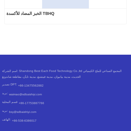
الخبز المضاد للأكسدة TBHQ
اسم الشركة: Shandong Best Each Food Technology Co.,ltd المجمع الصناعي للملح الكيميائي
الحديث، مدينة بيانيوان، مدينة فيتشنغ، مدينة تايآن، مقاطعة شاندونغ
تصدير DPT:
+86-13475562882
بريد:
waimao@sdbaishiyi.com
قسم المحلية
+86-17753887766
بريد:
bsy@sdbaishiyi.com
الهاتف:
+86-538-6386017