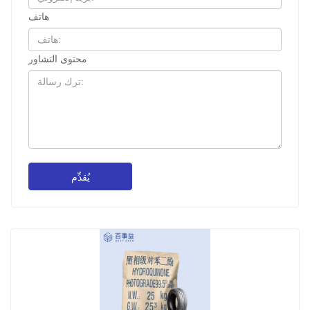
هاتف
محتوى التشاور
يُقدِّم