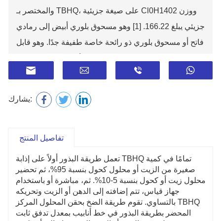
والمختصر بـ TBHQ، على صيغة جزيئية Cl0H1402 ووزن
جزيئي يبلغ 166.22. [1] وهو مسحوق بلوري أبيض إلى رمادي
فاتح أو مسحوق بلوري ذو رائحة خاصة طفيفة جدًا. وهو قابل
للذوبان في الإيثانول، وحمض الأسيتيك، وإيثيل إستر،
والأيزوبروبانول، والأثير، والزيوت، وغير قابل للذوبان تقريبًا
في الماء.
يشارك:
مضادات الأكسدة الزيتية هي نوع من المواد التي يمكنها منع
أو تأخير تدهور الزيوت أو الأطعمة الدهنية، وإطالة مدة
صلاحيتها، كما أن ثالثي بوتيل هيدروكينون (TBHQ) هو أحد
تفاصيل المنتج
مضادات الأكسدة عالية الجودة الموجودة في زيت الطعام.
تعمل طريقة البذور أولاً على إذابة TBHQ تمامًا في كمية
تقدم المقالة بشكل شامل خصائص وتوليف ثلاثي بوتيل
صغيرة من الزيت أو محلول كحول بنسبة 95%، ثم تحضير
محلول زيت أو كحول بنسبة 5-10%. ثم، مباشرة أو باستخدام
هيدروكينون، بالإضافة إلى تطبيقاته في مختلف المجالات.
جهاز قياس، تتم إضافته إلى الدهن أو الزيت وتحريكه
بالتساوي. تقوم طريقة الضخ بحقن المحلول المركز TBHQ
المحضر بطريقة البذور في خط أنابيب بمعدل تدفق ثابت