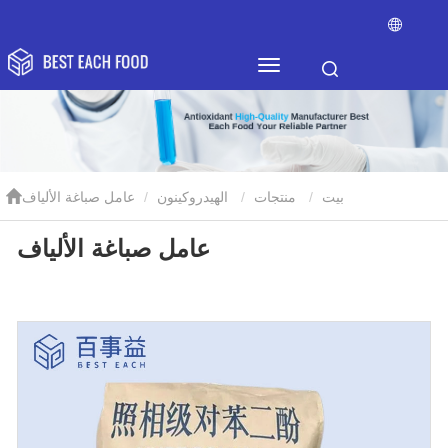
بيت
منتجات
الهيدروكينون
عامل صباغة الألياف
عامل صباغة الألياف